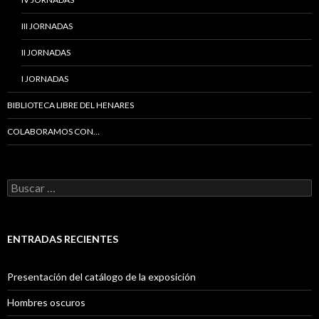
III JORNADAS
II JORNADAS
I JORNADAS
BIBLIOTECA LIBRE DEL HENARES
COLABORAMOS CON…
B
u
s
c
a
ENTRADAS RECIENTES
r
:
Presentación del catálogo de la exposición
Hombres oscuros