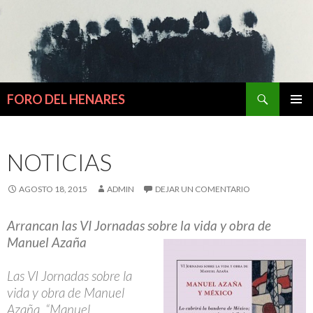
Buscar
FORO DEL HENARES
IR
MENÚ
AL
PRINCI
CONTENIDO
NOTICIAS
AGOSTO 18, 2015
ADMIN
DEJAR UN COMENTARIO
Arrancan las VI Jornadas sobre la vida y obra de
Manuel Azaña
Las VI Jornadas sobre la
vida y obra de Manuel
Azaña, “Manuel