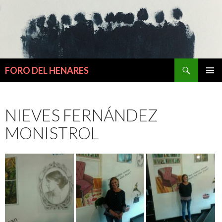
Buscar
FORO DEL HENARES
IR
MENÚ
AL
PRINCI
CONTENIDO
NIEVES FERNÁNDEZ
MONISTROL