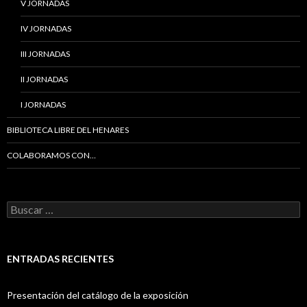
V JORNADAS
IV JORNADAS
III JORNADAS
II JORNADAS
I JORNADAS
BIBLIOTECA LIBRE DEL HENARES
COLABORAMOS CON…
B
u
s
c
a
ENTRADAS RECIENTES
r
:
Presentación del catálogo de la exposición