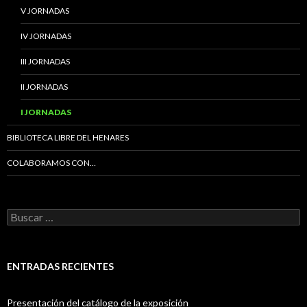
V JORNADAS
IV JORNADAS
III JORNADAS
II JORNADAS
I JORNADAS
BIBLIOTECA LIBRE DEL HENARES
COLABORAMOS CON…
B
u
s
c
a
ENTRADAS RECIENTES
r
:
Presentación del catálogo de la exposición