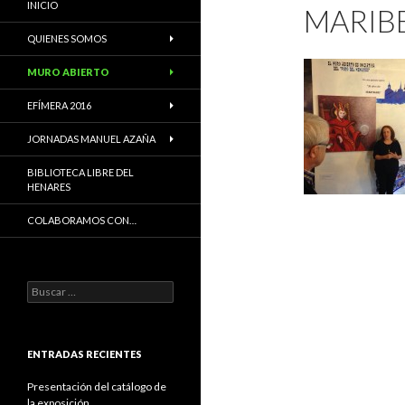
INICIO
MARIB
QUIENES SOMOS
MURO ABIERTO
EFÍMERA 2016
JORNADAS MANUEL AZAÑA
BIBLIOTECA LIBRE DEL
HENARES
COLABORAMOS CON…
B
u
s
c
a
ENTRADAS RECIENTES
r
:
Presentación del catálogo de
la exposición