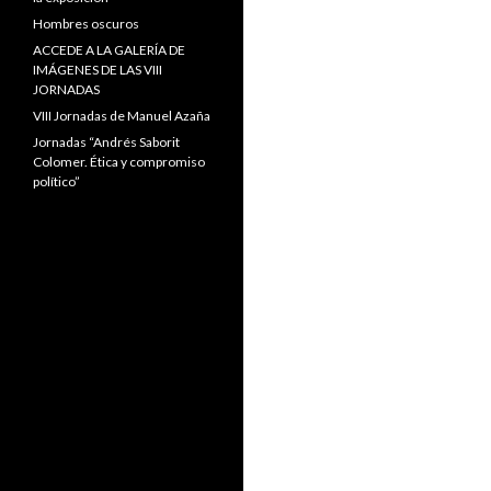
Hombres oscuros
ACCEDE A LA GALERÍA DE
IMÁGENES DE LAS VIII
JORNADAS
VIII Jornadas de Manuel Azaña
Jornadas “Andrés Saborit
Colomer. Ética y compromiso
político”