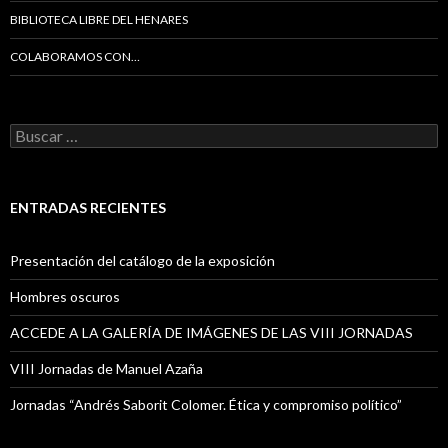
BIBLIOTECA LIBRE DEL HENARES
COLABORAMOS CON…
B
u
s
c
a
ENTRADAS RECIENTES
r
:
Presentación del catálogo de la exposición
Hombres oscuros
ACCEDE A LA GALERÍA DE IMÁGENES DE LAS VIII JORNADAS
VIII Jornadas de Manuel Azaña
Jornadas “Andrés Saborit Colomer. Ética y compromiso político”