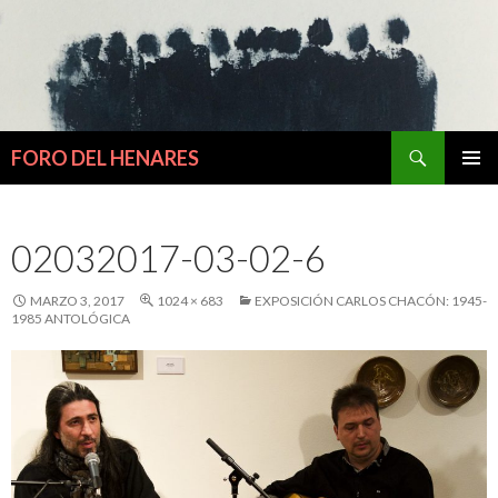
Buscar
FORO DEL HENARES
IR
MENÚ
AL
PRINCI
CONTENIDO
02032017-03-02-6
MARZO 3, 2017
1024 × 683
EXPOSICIÓN CARLOS CHACÓN: 1945-
1985 ANTOLÓGICA