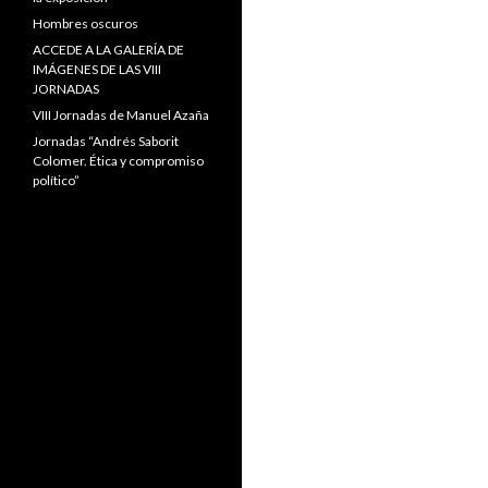
Hombres oscuros
ACCEDE A LA GALERÍA DE
IMÁGENES DE LAS VIII
JORNADAS
VIII Jornadas de Manuel Azaña
Jornadas “Andrés Saborit
Colomer. Ética y compromiso
político”