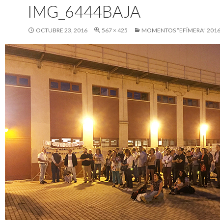
IMG_6444BAJA
OCTUBRE 23, 2016
567 × 425
MOMENTOS “EFÍMERA” 201