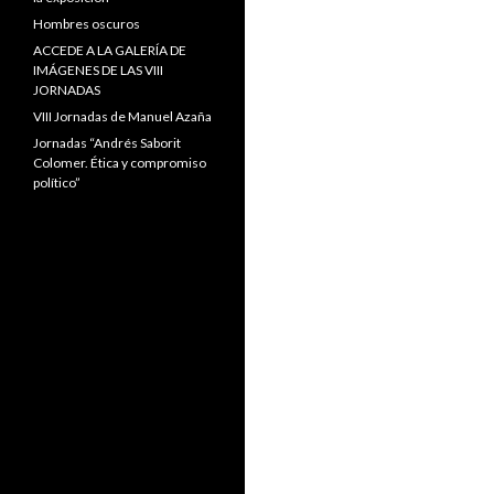
Hombres oscuros
ACCEDE A LA GALERÍA DE
IMÁGENES DE LAS VIII
JORNADAS
VIII Jornadas de Manuel Azaña
Jornadas “Andrés Saborit
Colomer. Ética y compromiso
político”