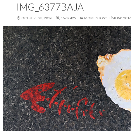
IMG_6377BAJA
OCTUBRE 23, 2016
567 × 425
MOMENTOS “EFÍMERA” 201